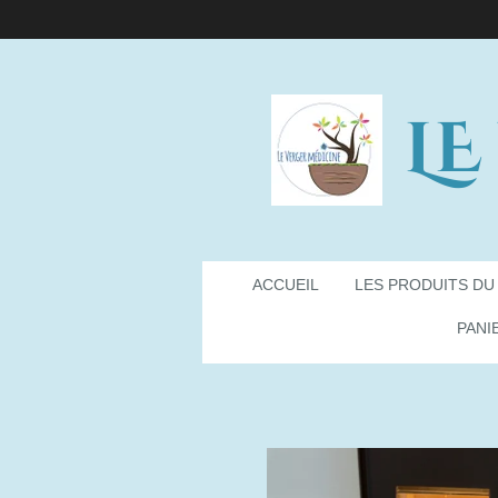
Passer
au
contenu
principal
LE
ACCUEIL
LES PRODUITS DU
PANI