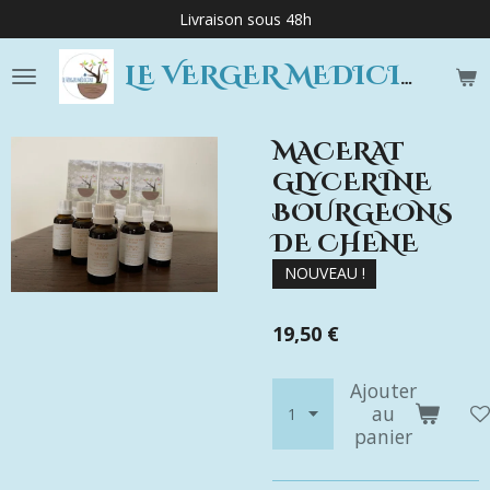
Livraison sous 48h
Passer
au
contenu
LE VERGER MEDICINE
principal
MACERAT
GLYCERINE
BOURGEONS
DE CHENE
NOUVEAU !
19,50 €
Ajouter
au
panier