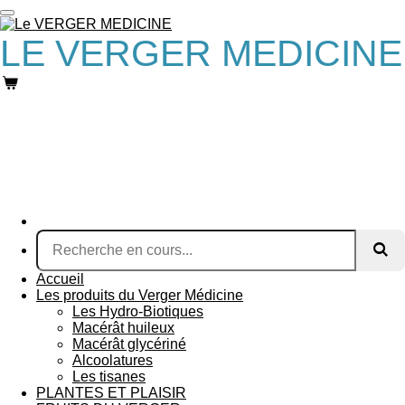
Passer
au
LE VERGER MEDICINE
contenu
principal
Accueil
Les produits du Verger Médicine
Les Hydro-Biotiques
Macérât huileux
Macérât glycériné
Alcoolatures
Les tisanes
PLANTES ET PLAISIR