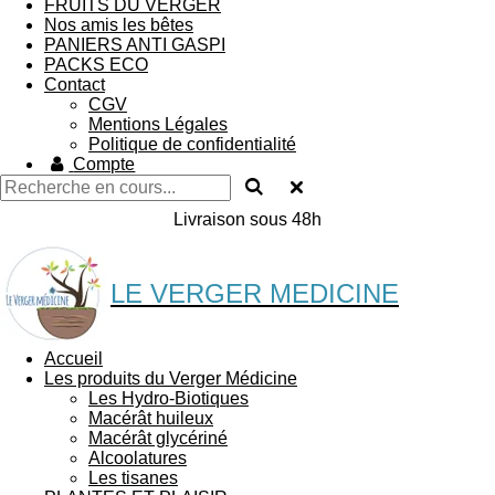
FRUITS DU VERGER
Nos amis les bêtes
PANIERS ANTI GASPI
PACKS ECO
Contact
CGV
Mentions Légales
Politique de confidentialité
Compte
Livraison sous 48h
LE VERGER MEDICINE
Accueil
Les produits du Verger Médicine
Les Hydro-Biotiques
Macérât huileux
Macérât glycériné
Alcoolatures
Les tisanes