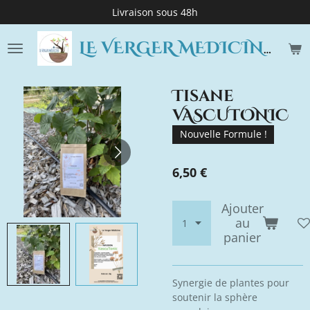
Livraison sous 48h
Passer
au
contenu
LE VERGER MEDICINE
principal
Tisane
VASCUTONIC
Nouvelle Formule !
6,50 €
Ajouter
au
panier
Synergie de plantes pour
soutenir la sphère