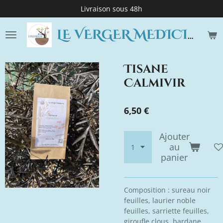
Livraison sous 48h
Passer
au
contenu
LE VERGER MEDICINE
principal
Tisane
Calmivir
6,50 €
Ajouter
au
panier
Composition : sureau noir
feuilles, laurier noble
feuilles, sarriette feuilles,
giroufle clous, bardane