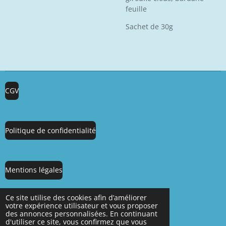
feuille
Sachet de 30g
CGV
Politique de confidentialité
Mentions légales
Partager
Partager
Partager
Partager
Ce site utilise des cookies afin d’améliorer
votre expérience utilisateur et vous proposer
des annonces personnalisées. En continuant
d'utiliser ce site, vous confirmez que vous
F