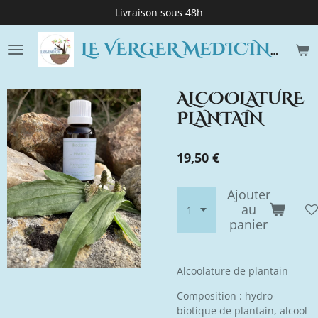
Livraison sous 48h
Passer
au
contenu
LE VERGER MEDICINE
principal
ALCOOLATURE
PLANTAIN
19,50 €
Ajouter
au
panier
Alcoolature de plantain
Composition : hydro-
biotique de plantain, alcool