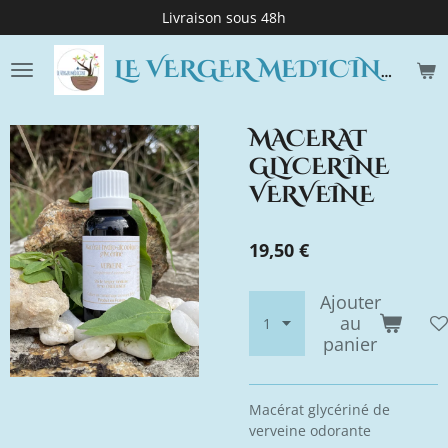
Livraison sous 48h
Passer
au
contenu
LE VERGER MEDICINE
principal
MACERAT
GLYCERINE
VERVEINE
19,50 €
Ajouter
au
panier
Macérat glycériné de
verveine odorante