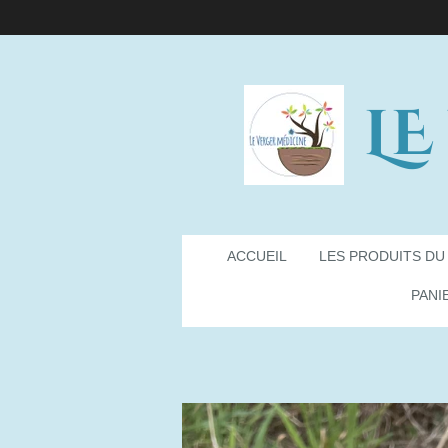
Passer
au
contenu
principal
LE
ACCUEIL
LES PRODUITS DU
PANI