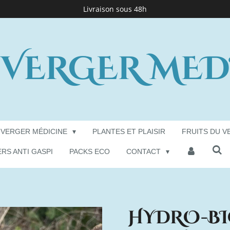
Livraison sous 48h
 VERGER MED
 VERGER MÉDICINE
PLANTES ET PLAISIR
FRUITS DU V
ERS ANTI GASPI
PACKS ECO
CONTACT
HYDRO-B