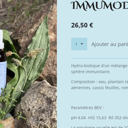
IMMUMOD
26,50 €
Ajouter au pan
Hydro-biotique d'un mélange 
sphère immunitaire.
Composition : eau, plantain l
aériennes, cassis feuilles, ro
Paramètres BEV :
pH 4,04 rH2 15,63 Rô 352 o
La posologie usuelle est de 1