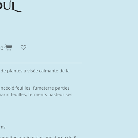
UL
ier
de plantes à visée calmante de la
ancéolé feuilles, fumeterre parties
marin feuilles, ferments pasteurisés
hms
0 gouttes par jour sur une durée de 3