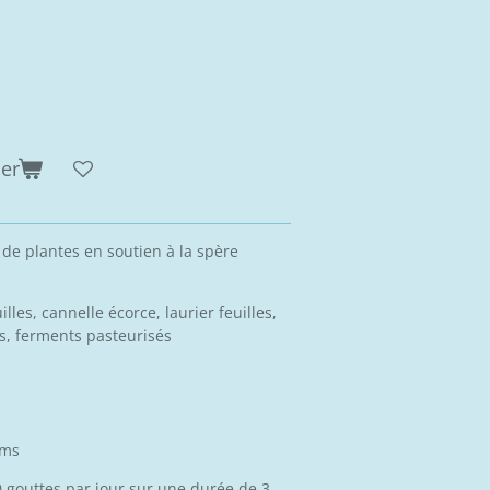
ier
de plantes en soutien à la spère
lles, cannelle écorce, laurier feuilles,
ous, ferments pasteurisés
hms
0 gouttes par jour sur une durée de 3