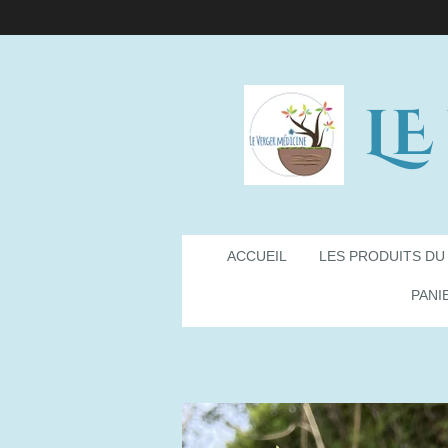
Passer
au
contenu
principal
LE
ACCUEIL
LES PRODUITS DU
PANI