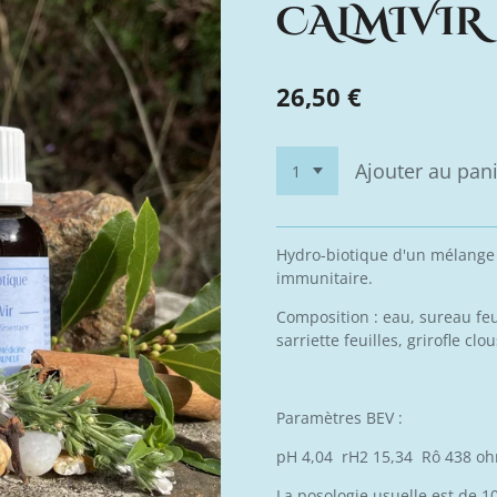
CALMIVIR
26,50 €
Ajouter au pan
Hydro-biotique d'un mélange 
immunitaire.
Composition : eau, sureau feui
sarriette feuilles, grirofle cl
Paramètres BEV :
pH 4,04 rH2 15,34 Rô 438 o
La posologie usuelle est de 1