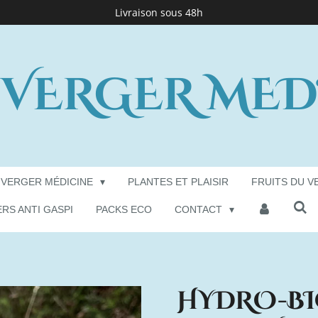
Livraison sous 48h
 VERGER MED
 VERGER MÉDICINE
PLANTES ET PLAISIR
FRUITS DU V
ERS ANTI GASPI
PACKS ECO
CONTACT
HYDRO-B